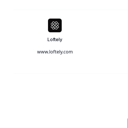
Loftely
www.loftely.com