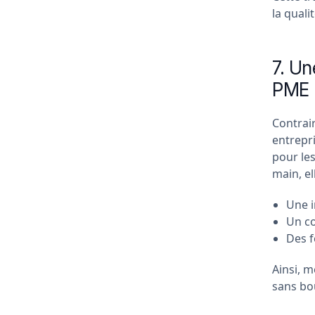
la quali
7. U
PME
Contrai
entrepr
pour les
main, el
Une i
Un c
Des f
Ainsi, m
sans bo