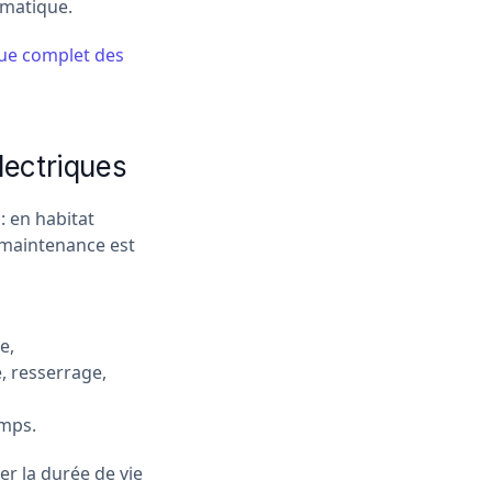
omatique.
que complet des
lectriques
: en habitat
r maintenance est
e,
, resserrage,
emps.
er la durée de vie