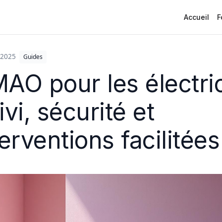
Accueil
F
Dans
/2025
Guides
AO pour les électric
ivi, sécurité et
terventions facilitées