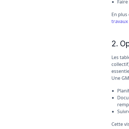
Faire
En plus 
travaux 
2. Op
Les tab
collecti
essentie
Une GM
Plani
Docum
rempl
Suivr
Cette vi