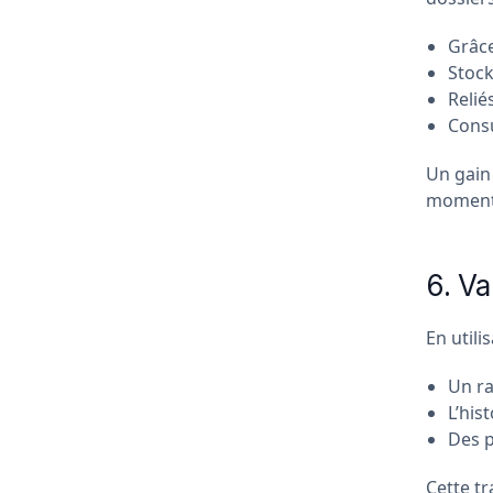
Grâce
Stock
Relié
Consu
Un gain
moment,
6. Va
En utili
Un ra
L’his
Des p
Cette tr