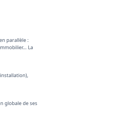
n parallèle :
immobilier… La
nstallation),
on globale de ses