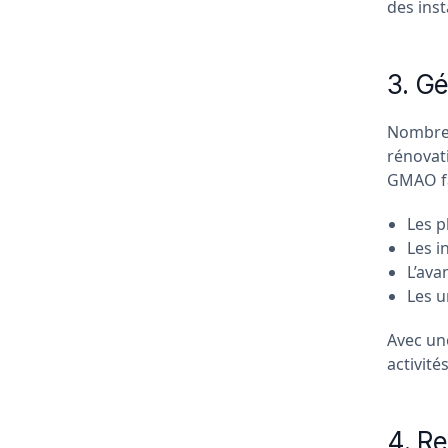
des inst
3. Gé
Nombreux
rénovat
GMAO fac
Les p
Les i
L’ava
Les u
Avec une
activité
4. Re