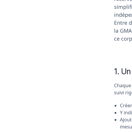
simplif
indépen
Entre d
la GMA
ce corp
1. Un
Chaque i
suivi ri
Créer
Y ind
Ajout
mesu