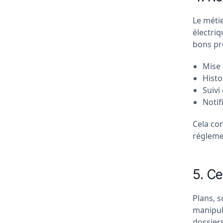
Le métie
électri
bons pro
Mise 
Histo
Suivi
Notif
Cela con
réglemen
5. Ce
Plans, s
manipul
dossiers