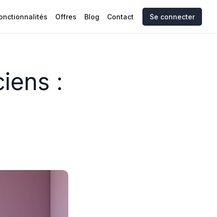
onctionnalités
Offres
Blog
Contact
Se connecter
iens :